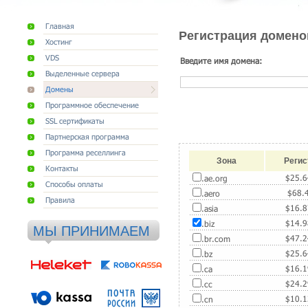
Главная
Регистрация домено
Хостинг
VDS
Введите имя домена:
Выделенные сервера
Домены
Программное обеспечение
SSL сертификаты
Партнерская программа
Программа реселлинга
Зона
Регис
Контакты
$
25.
.ae.org
Способы оплаты
$
68.
.aero
Правила
$
16.
.asia
$
14.
.biz
МЫ ПРИНИМАЕМ
$
47.
.br.com
$
25.
.bz
$
16.
.ca
$
24.
.cc
$
10.
.cn