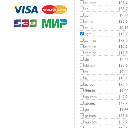
$
47.
.cn.com
$
33.
.co
$
9.4
.co.in
$
25.
.co.nz
$
9.1
.co.uk
$
13.
.com
$
29.
.com.au
$
10.
.com.cn
$
17.
.com.co
$
9.4
.de
$
25.
.de.com
$
9.4
.es
$
10.
.eu
$
25.
.eu.com
$
9.4
.firm.in
$
47.
.gb.com
$
47.
.gb.net
$
9.4
.gen.in
$
25.
.gr.com
$
47.
.hu.com