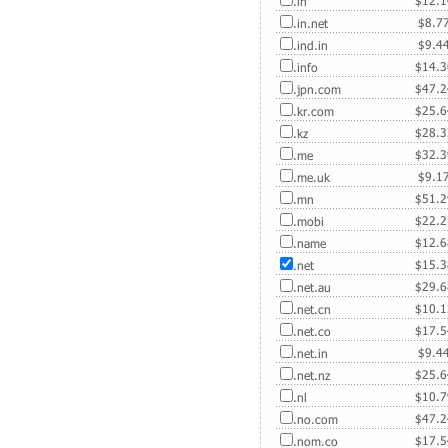
$
12.
.in
$
8.7
.in.net
$
9.4
.ind.in
$
14.
.info
$
47.
.jpn.com
$
25.
.kr.com
$
28.
.kz
$
32.
.me
$
9.1
.me.uk
$
51.
.mn
$
22.
.mobi
$
12.
.name
$
15.
.net
$
29.
.net.au
$
10.
.net.cn
$
17.
.net.co
$
9.4
.net.in
$
25.
.net.nz
$
10.
.nl
$
47.
.no.com
$
17.
.nom.co