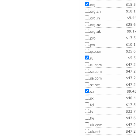
$
15.
.org
$
10.
.org.cn
$
9.4
.org.in
$
25.
.org.nz
$
9.1
.org.uk
$
17.
.pro
$
10.
.pw
$
25.
.qc.com
$
5.
.ru
$
47.
.ru.com
$
47.
.sa.com
$
47.
.se.com
$
47.
.se.net
$
9.4
.su
$
40.
.sx
$
17.
.tel
$
33.
.tv
$
42.
.tw
$
47.
.uk.com
$
47.
.uk.net