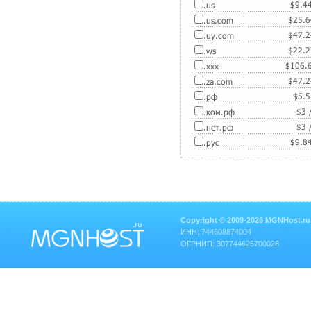
$
9.4
.us
$
25.
.us.com
$
47.
.uy.com
$
22.
.ws
$
106.
.xxx
$
47.
.za.com
$
5.
.рф
$
3
.ком.рф
$
3
.нет.рф
$
9.8
.рус
Copyright © 2009-2026 MGNHost.ru
ИНН: 744608874004
ОГРНИП: 307744625700028